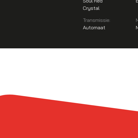
Soul Red
Crystal
Transmissie:
Automaat