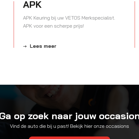
APK
APK Keuring bij uw VETOS Merkspecialist.
APK voor een scherpe prijs!
Lees meer
Ga op zoek naar jouw occasio
Vind de auto die bij u past! Bekijk hier onze occasions