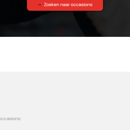
Zoeken naar occasions
 occasions