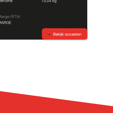
Benzine
1.534 kg
Marge/BTW:
MARGE
Bekijk occasion