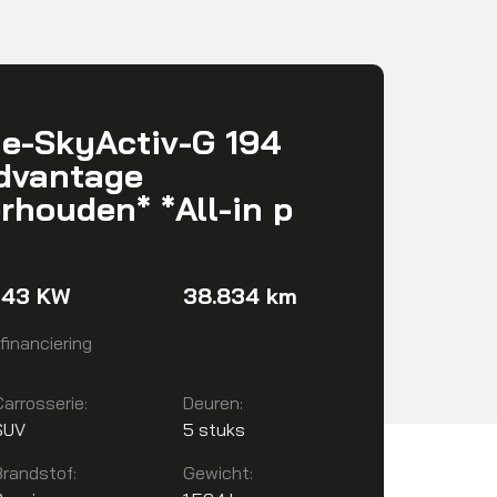
e-SkyActiv-G 194
dvantage
rhouden* *All-in p
143 KW
38.834 km
financiering
Carrosserie:
Deuren:
SUV
5 stuks
Brandstof:
Gewicht: