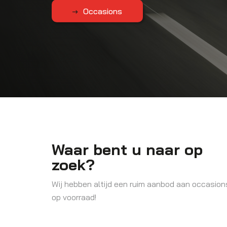
De nieuwe bZ4X
APK Keuring
Occasions
Waar bent u naar op
zoek?
Wij hebben altijd een ruim aanbod aan occasion
op voorraad!