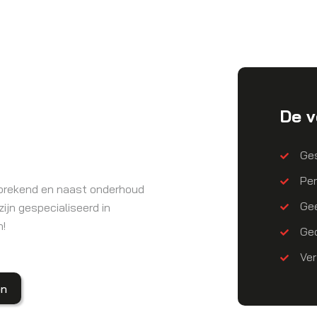
De v
Ges
Per
fsprekend en naast onderhoud
Ge
zijn gespecialiseerd in
n!
Gec
Ver
en