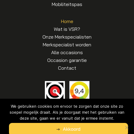
Mobiliteitspas
Home
Wat is VSR?
Onze Merkspecialisten
Merkspecialist worden
Alle occasions
Occasion garantie
Contact
We gebruiken cookies om ervoor te zorgen dat onze site zo
soepel mogelijk draait. Als je doorgaat met het gebruiken van
deze site, gaan we er vanuit dat je ermee instemt.
© Copyright 2026
VSR – merkspecialist in Renault
|
Algemene
Akkoord
voorwaarden
|
Disclaimer | Privacyverklaring