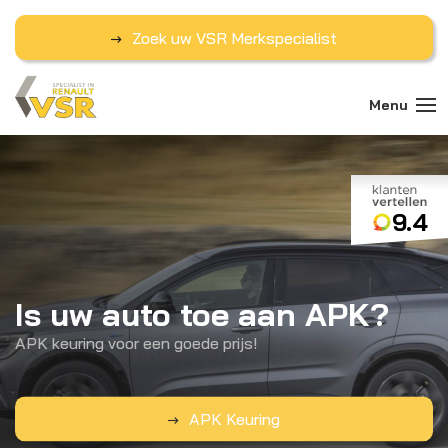
Zoek uw VSR Merkspecialist
9.4
Is uw auto toe aan APK?
Vind uw ideale auto
VSR Merkspecialist
APK keuring voor een goede prijs!
Bekijk hier onze occasions
Gespecialiseerd in Renault
APK Keuring
Occasions