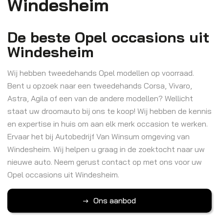
Windesheim
De beste Opel occasions uit
Windesheim
Wij hebben tweedehands Opel modellen op voorraad.
Bent u opzoek naar een tweedehands Corsa, Vivaro,
Astra, Agila of een van de andere modellen? Wellicht
staat uw droomauto bij ons te koop! Wij hebben de kennis
en expertise in huis om aan elk merk occasion te werken.
Ervaar het bij Autobedrijf Van Winsum omgeving van
Windesheim. Wij helpen u graag in de zoektocht naar uw
nieuwe auto. Neem gerust contact op met ons voor uw
Opel occasions uit Windesheim.
Ons aanbod