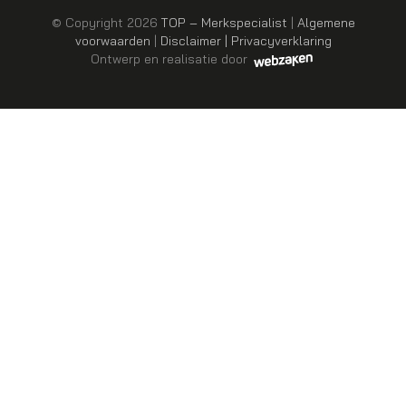
© Copyright 2026
TOP – Merkspecialist
|
Algemene
voorwaarden
|
Disclaimer | Privacyverklaring
Ontwerp en realisatie door