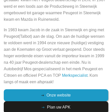
werd er een loods aan de Productieweg in Steenwijk
omgebouwd tot garage waarmee Peugeot in Steenwijk
kwam en Mazda in Ruinerwold.
In 1983 kwam Jacob in de zaak in Steenwijk en ging met
Peugeot(Talbot) aan de slag. Om aan de huidige wensen
te voldoen werd in 1994 onze nieuwe (huidige) vestiging
aan de Koematen op Groot verlaat geopend. Door steeds
hoger wordende eisen vanuit de importeur kwam in 1999
na 40 jaar Peugeot-dealerschap een einde. Nu is
Autobedrijf Mos gespecialiseerd in het merk Peugeot en
Citroen en officieel PCA en TOP
Merkspecialist
. Kom
langs of maak een afspraak!
Onze website
Plan uw APK