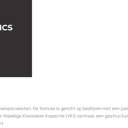
erspecialisten. De formule is gericht op bedrijven met een pas
rijwillige Klassieker Inspectie (VKI) centraal: een gestructur
nt.