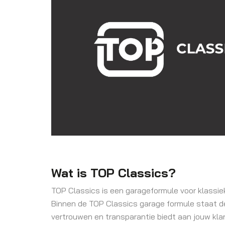
Wat is TOP Classics?
TOP Classics is een garageformule voor klassiek
Binnen de TOP Classics garage formule staat de V
vertrouwen en transparantie biedt aan jouw kla