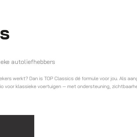
cs
sieke autoliefhebbers
iekers werkt? Dan is TOP Classics dé formule voor jou. Als aan
regio voor klassieke voertuigen — met ondersteuning, zichtbaarh