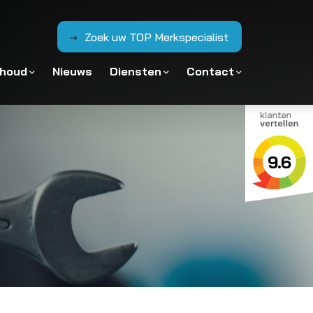
Zoek uw TOP Merkspecialist
rhoud
Nieuws
Diensten
Contact
9.6