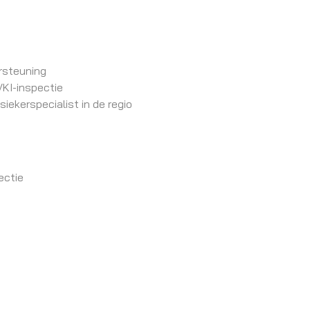
rsteuning
VKI-inspectie
iekerspecialist in de regio
ectie