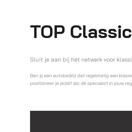
TOP Classi
Sluit je aan bij hét netwerk voor klas
Ben jij een autobedrijf dat regelmatig aan klass
positioneer je jezelf als dé specialist in jouw 