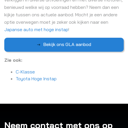
benieuwd welke wij op voorraad hebben? Neem dan een
kijkje tussen ons actuele aanbod. Mocht je een andere
optie overwegen moet je zeker ook kijken naar een
Japanse auto met hoge instap
!
Bekijk ons GLA aanbod
Zie ook:
C-Klasse
Toyota Hoge Instap
Neem contact met ons op